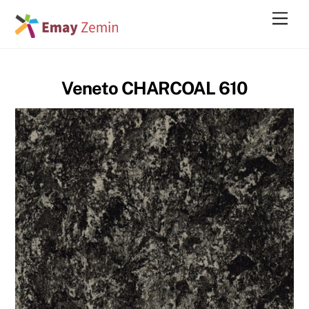
Skip
Men
to
content
Veneto CHARCOAL 610