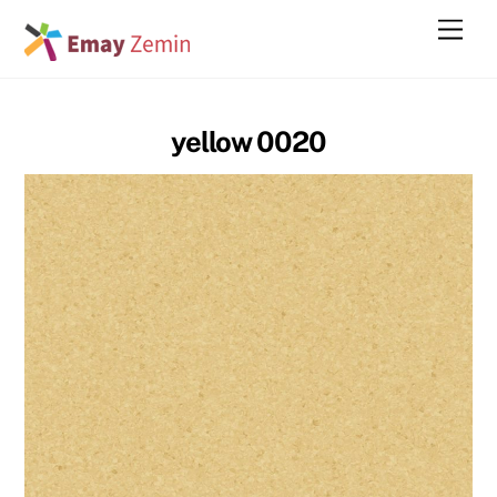
Skip
Men
to
content
yellow 0020