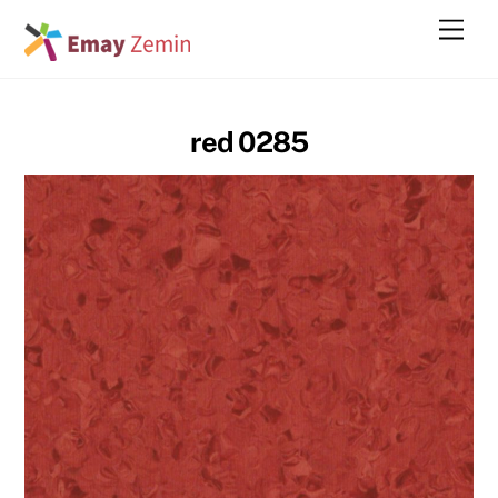
Skip
Men
to
content
red 0285