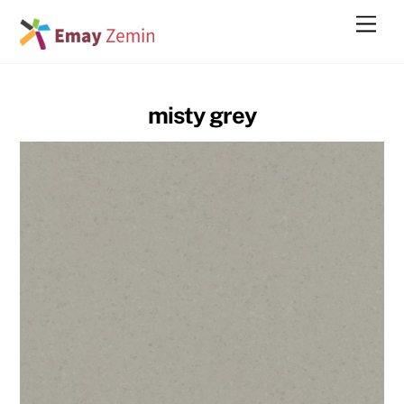
Skip
Men
to
content
misty grey