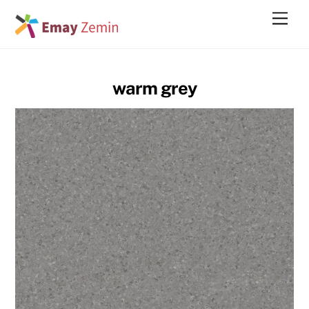
Skip
Men
to
content
warm grey