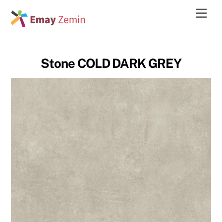
Skip
Men
to
content
Stone COLD DARK GREY