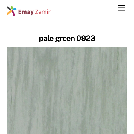
Skip
Men
to
content
pale green 0923