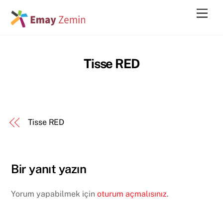
Skip
Men
to
content
Tisse RED
Tisse RED
Bir yanıt yazın
Yorum yapabilmek için
oturum açmalısınız
.