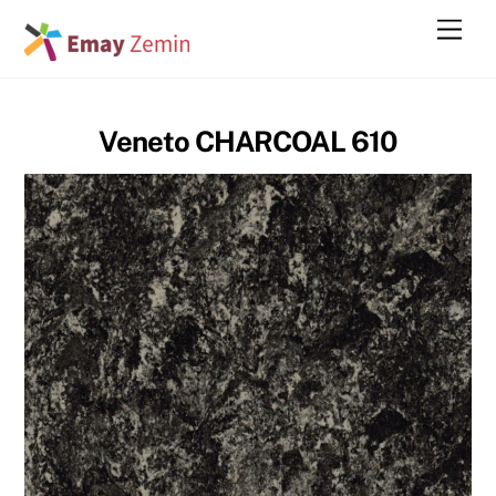
Skip
Men
to
content
Veneto CHARCOAL 610