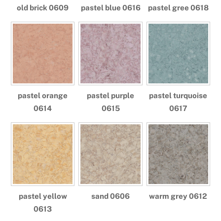
old brick 0609
pastel blue 0616
pastel gree 0618
pastel orange
pastel purple
pastel turquoise
0614
0615
0617
pastel yellow
sand 0606
warm grey 0612
0613