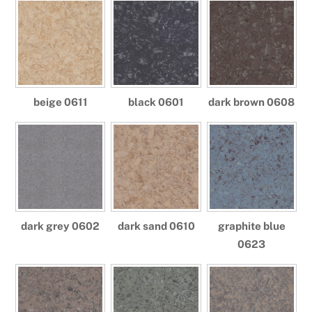
beige 0611
black 0601
dark brown 0608
dark grey 0602
dark sand 0610
graphite blue
0623