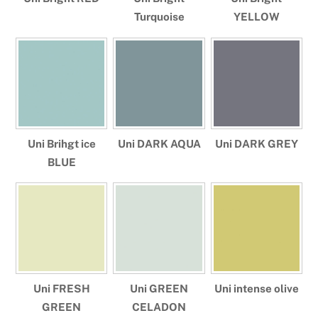
Turquoise
YELLOW
Uni Brihgt ice
Uni DARK AQUA
Uni DARK GREY
BLUE
Uni FRESH
Uni GREEN
Uni intense olive
GREEN
CELADON