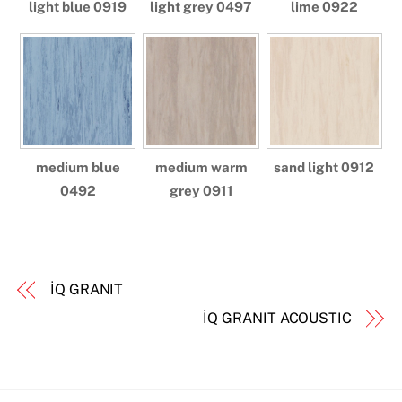
light blue 0919
light grey 0497
lime 0922
medium blue
medium warm
sand light 0912
0492
grey 0911
İQ GRANIT
İQ GRANIT ACOUSTIC