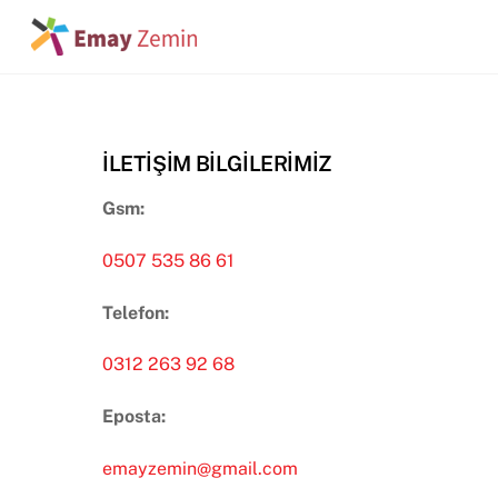
Skip
to
content
İLETİŞİM BİLGİLERİMİZ
Gsm:
0507 535 86 61
Telefon:
0312 263 92 68
Eposta:
emayzemin@gmail.com