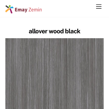
Skip
Men
to
content
allover wood black