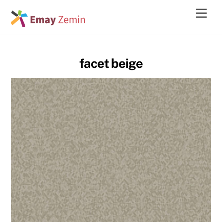
Skip
Men
to
content
facet beige