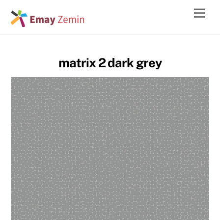
Skip
Men
to
content
matrix 2 dark grey