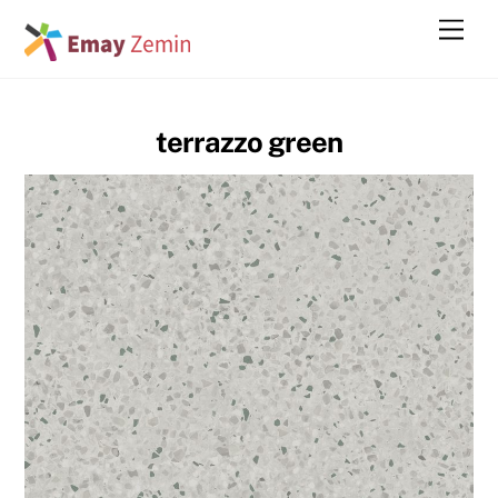
Skip
Men
to
content
terrazzo green