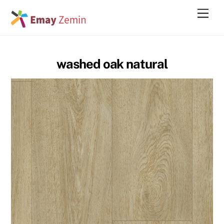
Skip
Men
to
content
washed oak natural