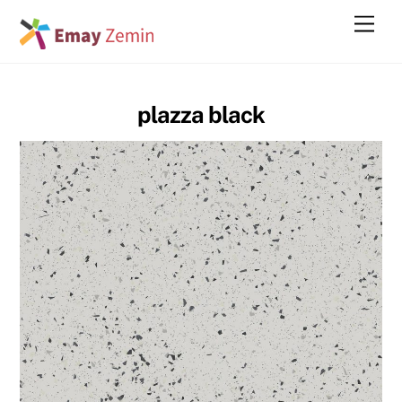
Skip
Men
to
content
plazza black