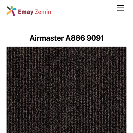
Skip
Men
to
content
Airmaster A886 9091