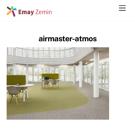
Skip
Men
to
content
airmaster-atmos