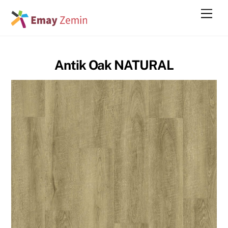
Skip
Men
to
content
Antik Oak NATURAL