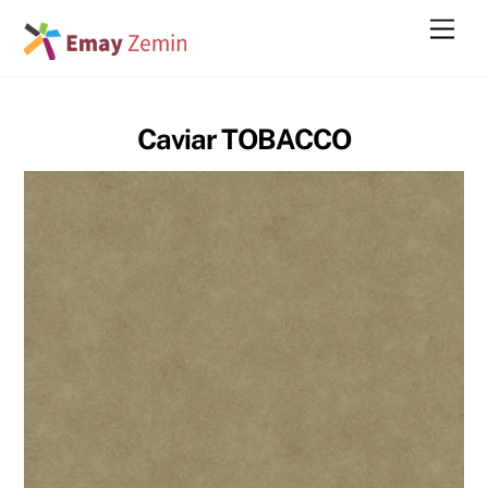
Skip
Men
to
content
Caviar TOBACCO