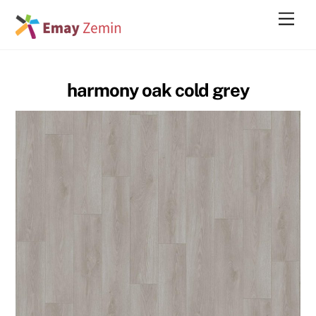
Skip
Men
to
content
harmony oak cold grey