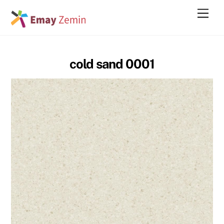
Skip
Men
to
content
cold sand 0001