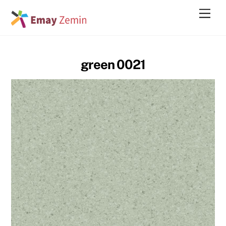
Skip
Men
to
content
green 0021