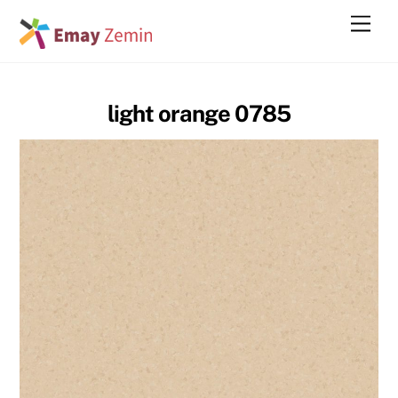
Skip
Men
to
content
light orange 0785