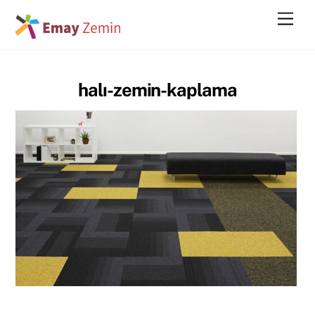
Skip
Men
to
content
halı-zemin-kaplama