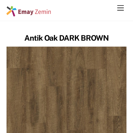
Skip
Men
to
content
Antik Oak DARK BROWN