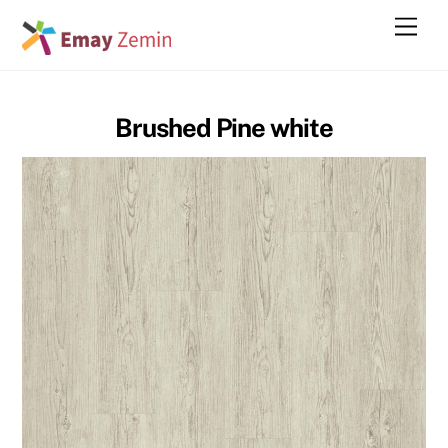
Skip
Men
to
content
Brushed Pine white