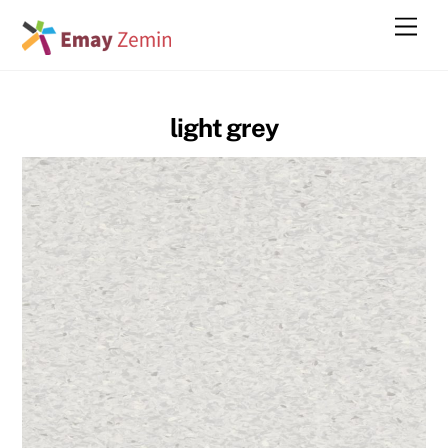
Skip
Men
to
content
light grey