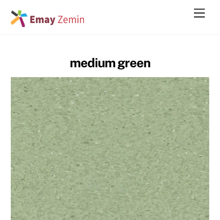
Skip
Men
to
content
medium green