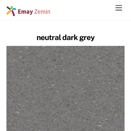
Skip
Men
to
content
neutral dark grey