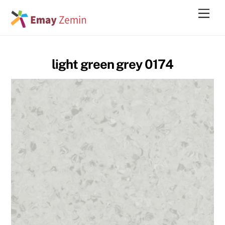
Skip
Men
to
content
light green grey 0174