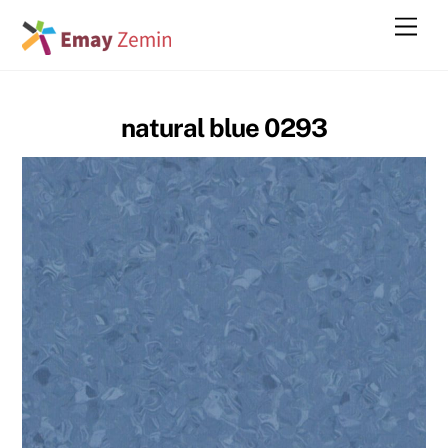
Skip
Men
to
content
natural blue 0293