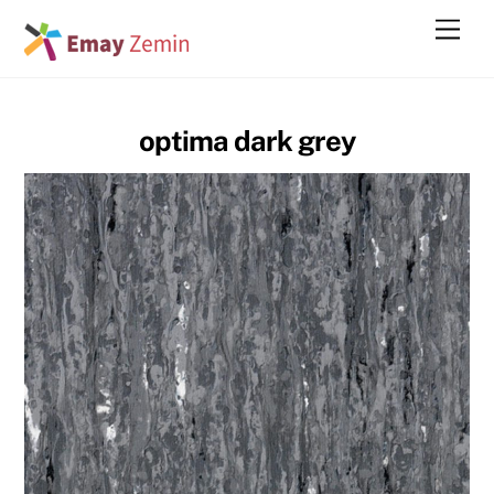
Skip
Men
to
content
optima dark grey