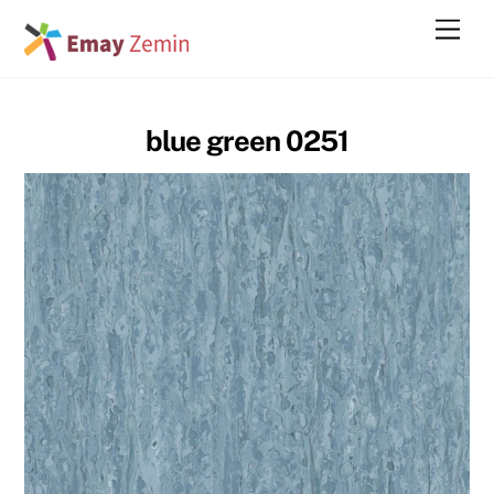
Skip
Men
to
content
blue green 0251