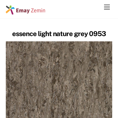
Skip
Men
to
content
essence light nature grey 0953