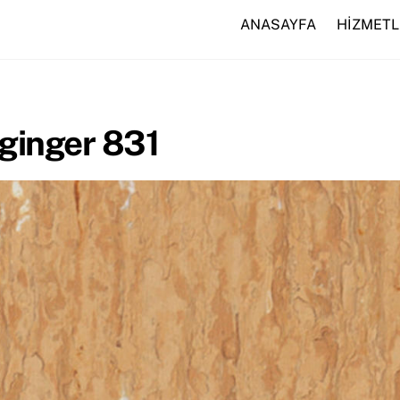
ANASAYFA
HİZMETL
 ginger 831