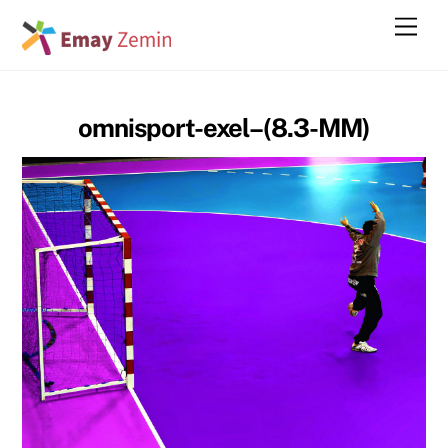
Skip
Men
to
content
omnisport-exel–(8.3-MM)