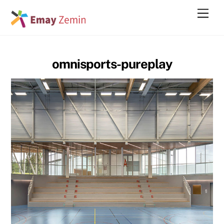
Skip
Men
to
content
omnisports-pureplay