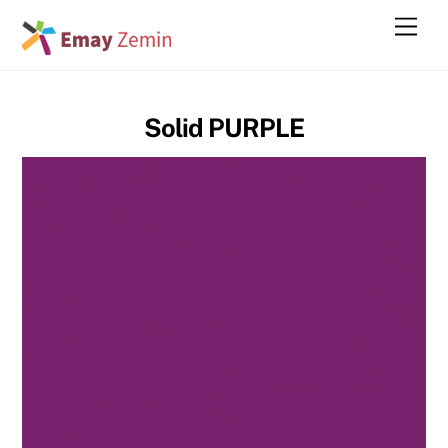
Skip
Men
to
content
Solid PURPLE