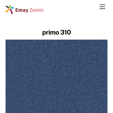
Skip
Men
to
content
primo 310