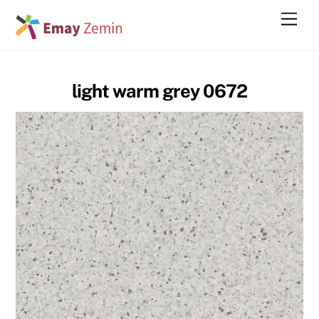
Skip
Men
to
content
light warm grey 0672