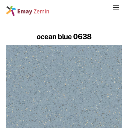
Skip
Men
to
content
ocean blue 0638