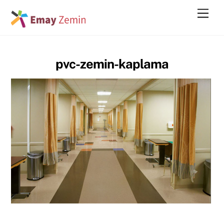
Skip
Men
to
content
pvc-zemin-kaplama