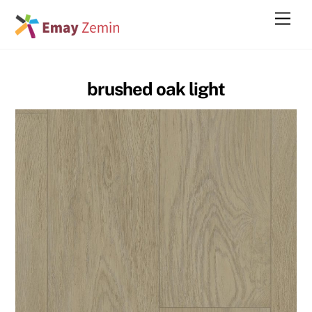
Skip
Men
to
content
brushed oak light