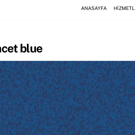
ANASAYFA
HİZMETL
acet blue