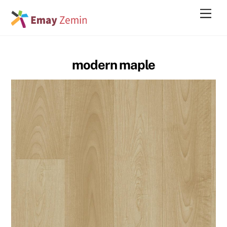
Skip
Men
to
content
modern maple