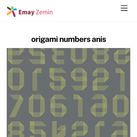
Skip
Men
to
content
origami numbers anis